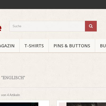
AGAZIN
T-SHIRTS
PINS & BUTTONS
BU
E
"ENGLISCH"
4 von 4 Artikeln