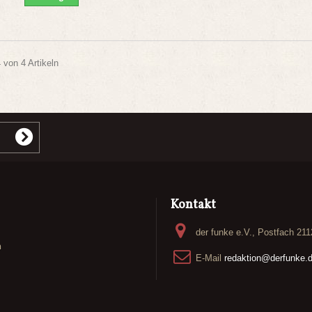
4 von 4 Artikeln
Kontakt
der funke e.V., Postfach 21
n
E-Mail
redaktion@derfunke.